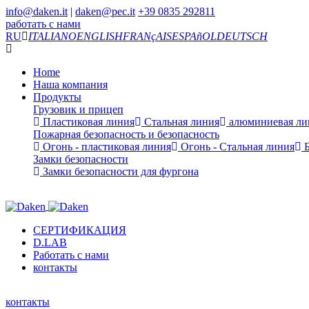
info@daken.it
|
daken@pec.it
+39 0835 292811
работать с нами
RU
ITALIANO
ENGLISH
FRANçAIS
ESPAñOL
DEUTSCH
Home
Наша компания
Продукты
Грузовик и прицеп
Пластиковая линия
Стальная линия
алюминиевая ли
Пожарная безопасность и безопасность
Огонь - пластиковая линия
Огонь - Стальная линия
Б
Замки безопасности
Замки безопасности для фургона
СЕРТИФИКАЦИЯ
D.LAB
Работать с нами
контакты
контакты