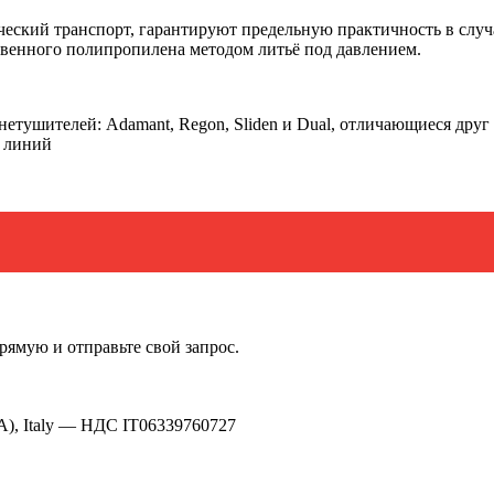
ямую и отправьте свой запрос.
A), Italy —
НДС IT06339760727