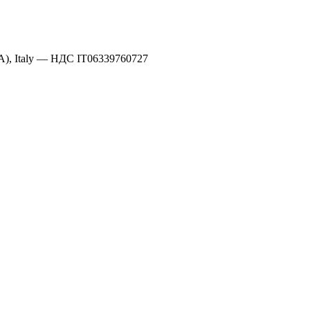
A), Italy —
НДС IT06339760727