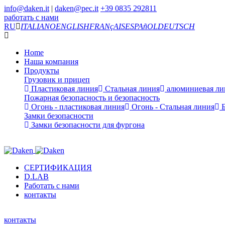
info@daken.it
|
daken@pec.it
+39 0835 292811
работать с нами
RU
ITALIANO
ENGLISH
FRANçAIS
ESPAñOL
DEUTSCH
Home
Наша компания
Продукты
Грузовик и прицеп
Пластиковая линия
Стальная линия
алюминиевая ли
Пожарная безопасность и безопасность
Огонь - пластиковая линия
Огонь - Стальная линия
Б
Замки безопасности
Замки безопасности для фургона
СЕРТИФИКАЦИЯ
D.LAB
Работать с нами
контакты
контакты