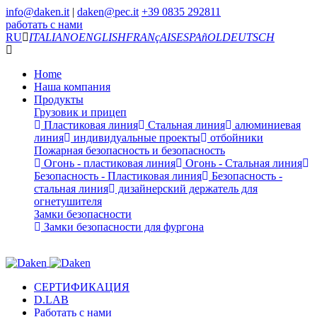
info@daken.it
|
daken@pec.it
+39 0835 292811
работать с нами
RU
ITALIANO
ENGLISH
FRANçAIS
ESPAñOL
DEUTSCH
Home
Наша компания
Продукты
Грузовик и прицеп
Пластиковая линия
Стальная линия
алюминиевая
линия
индивидуальные проекты
отбойники
Пожарная безопасность и безопасность
Огонь - пластиковая линия
Огонь - Стальная линия
Безопасность - Пластиковая линия
Безопасность -
стальная линия
дизайнерский держатель для
огнетушителя
Замки безопасности
Замки безопасности для фургона
СЕРТИФИКАЦИЯ
D.LAB
Работать с нами