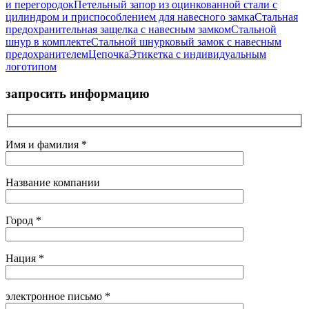
и перегородок
Петельный запор из оцинкованной стали с
цилиндром и приспособлением для навесного замка
Стальная
предохранительная защелка с навесным замком
Стальной
шнур в комплекте
Стальной шнурковый замок с навесным
предохранителем
Цепочка
Этикетка с индивидуальным
логотипом
запросить информацию
Имя и фамилия *
Название компании
Город *
Нация *
электронное письмо *