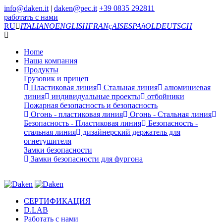
info@daken.it
|
daken@pec.it
+39 0835 292811
работать с нами
RU
ITALIANO
ENGLISH
FRANçAIS
ESPAñOL
DEUTSCH
Home
Наша компания
Продукты
Грузовик и прицеп
Пластиковая линия
Стальная линия
алюминиевая
линия
индивидуальные проекты
отбойники
Пожарная безопасность и безопасность
Огонь - пластиковая линия
Огонь - Стальная линия
Безопасность - Пластиковая линия
Безопасность -
стальная линия
дизайнерский держатель для
огнетушителя
Замки безопасности
Замки безопасности для фургона
СЕРТИФИКАЦИЯ
D.LAB
Работать с нами