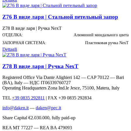
Z76 В виде ларя | Стальной петельный запор
Z78 В виде ларя | Ручка NexT
ОТДЕЛКА:
Алюминий миндального цвета
ЗАПОРНАЯ СИСТЕМА:
Пластиковая ручка NexT
Dettagli
Z78 В виде ларя | Ручка NexT
Registered Office Via Dante Alighieri 142 — CAP 70122 — Bari
(BA), Italy —
НДС IT06339760727
Operating Headquarters Zona Ind.le Jesce, 75100, Matera, Italy
TEL
+39 0835 292811
|
FAX +39 0835 292834
info@daken.it
—
daken@pec.it
Share Capital €2.030.000, fully paid-up
REA MT 77227 — REA BA 479093