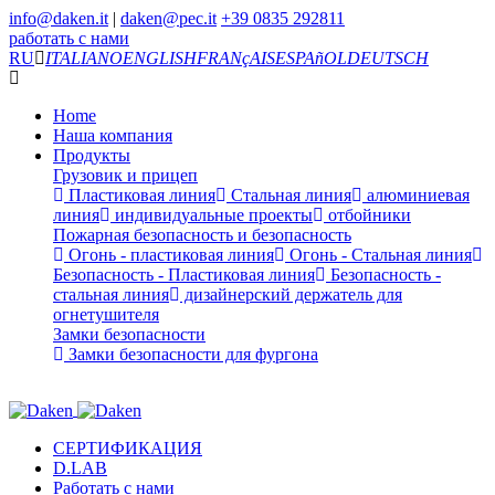
info@daken.it
|
daken@pec.it
+39 0835 292811
работать с нами
RU
ITALIANO
ENGLISH
FRANçAIS
ESPAñOL
DEUTSCH
Home
Наша компания
Продукты
Грузовик и прицеп
Пластиковая линия
Стальная линия
алюминиевая
линия
индивидуальные проекты
отбойники
Пожарная безопасность и безопасность
Огонь - пластиковая линия
Огонь - Стальная линия
Безопасность - Пластиковая линия
Безопасность -
стальная линия
дизайнерский держатель для
огнетушителя
Замки безопасности
Замки безопасности для фургона
СЕРТИФИКАЦИЯ
D.LAB
Работать с нами