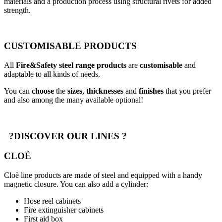
materials and a production process using structural rivets for added
strength.
CUSTOMISABLE PRODUCTS
All
Fire&Safety steel range
products
are
customisable
and
adaptable to all kinds of needs.
You can
choose
the
sizes
,
thicknesses
and
finishes
that you prefer
and also among the many available optional!
?
DISCOVER OUR LINES
?
CLOÈ
Cloè line products are made of steel and equipped with a handy
magnetic closure. You can also add a cylinder:
Hose reel cabinets
Fire extinguisher cabinets
First aid box