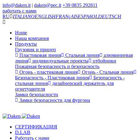
info@daken.it
|
daken@pec.it
+39 0835 292811
работать с нами
RU
ITALIANO
ENGLISH
FRANçAIS
ESPAñOL
DEUTSCH
Home
Наша компания
Продукты
Грузовик и прицеп
Пластиковая линия
Стальная линия
алюминиевая
линия
индивидуальные проекты
отбойники
Пожарная безопасность и безопасность
Огонь - пластиковая линия
Огонь - Стальная линия
Безопасность - Пластиковая линия
Безопасность -
стальная линия
дизайнерский держатель для
огнетушителя
Замки безопасности
Замки безопасности для фургона
СЕРТИФИКАЦИЯ
D.LAB
Работать с нами