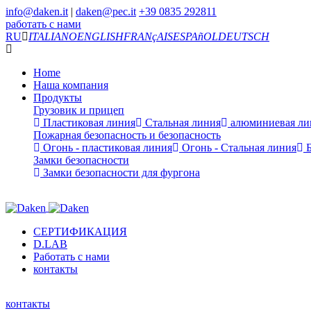
info@daken.it
|
daken@pec.it
+39 0835 292811
работать с нами
RU
ITALIANO
ENGLISH
FRANçAIS
ESPAñOL
DEUTSCH
Home
Наша компания
Продукты
Грузовик и прицеп
Пластиковая линия
Стальная линия
алюминиевая ли
Пожарная безопасность и безопасность
Огонь - пластиковая линия
Огонь - Стальная линия
Б
Замки безопасности
Замки безопасности для фургона
СЕРТИФИКАЦИЯ
D.LAB
Работать с нами
контакты
контакты