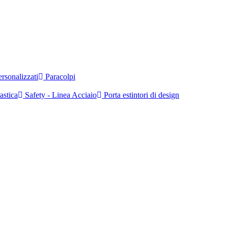
rsonalizzati
Paracolpi
astica
Safety - Linea Acciaio
Porta estintori di design