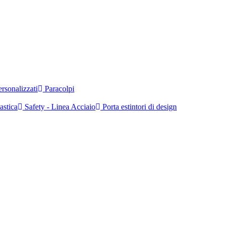
rsonalizzati
Paracolpi
astica
Safety - Linea Acciaio
Porta estintori di design