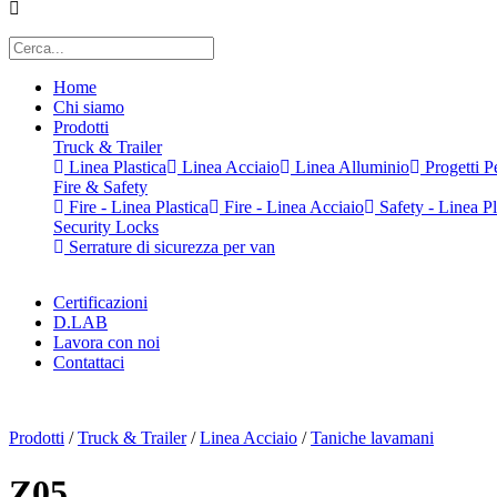
Home
Chi siamo
Prodotti
Truck & Trailer
Linea Plastica
Linea Acciaio
Linea Alluminio
Progetti Pe
Fire & Safety
Fire - Linea Plastica
Fire - Linea Acciaio
Safety - Linea Pl
Security Locks
Serrature di sicurezza per van
Certificazioni
D.LAB
Lavora con noi
Contattaci
x
Prodotti
/
Truck & Trailer
/
Linea Acciaio
/
Taniche lavamani
Z05