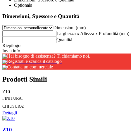
Optionals
Dimensioni, Spessore e Quantità
Dimensioni (mm)
Larghezza x Altezza x Profondità (mm)
Quantità
Riepilogo
Invia info
Hai bisogno di assistenza? Ti chiamiamo noi.
Registrati e scarica il catalogo
Contatta un commerciale
Prodotti Simili
Z10
FINITURA:
CHIUSURA:
Dettagli
Z10