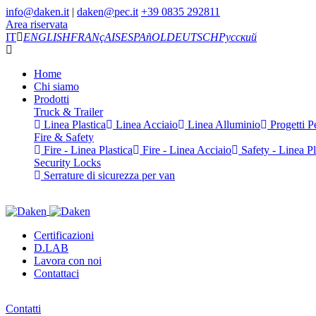
info@daken.it
|
daken@pec.it
+39 0835 292811
Area riservata
IT
ENGLISH
FRANçAIS
ESPAñOL
DEUTSCH
Русский
Home
Chi siamo
Prodotti
Truck & Trailer
Linea Plastica
Linea Acciaio
Linea Alluminio
Progetti Pe
Fire & Safety
Fire - Linea Plastica
Fire - Linea Acciaio
Safety - Linea Pl
Security Locks
Serrature di sicurezza per van
Certificazioni
D.LAB
Lavora con noi
Contattaci
Contatti