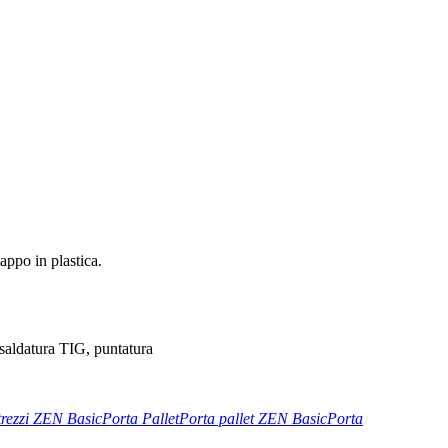
appo in plastica.
, saldatura TIG, puntatura
trezzi ZEN Basic
Porta Pallet
Porta pallet ZEN Basic
Porta