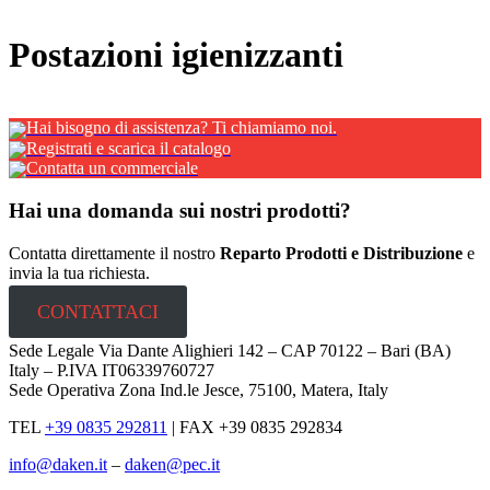
x
Postazioni igienizzanti
Hai bisogno di assistenza? Ti chiamiamo noi.
Registrati e scarica il catalogo
Contatta un commerciale
Hai una domanda sui nostri prodotti?
Contatta direttamente il nostro
Reparto Prodotti e Distribuzione
e
invia la tua richiesta.
CONTATTACI
Sede Legale Via Dante Alighieri 142 – CAP 70122 – Bari (BA)
Italy – P.IVA IT06339760727
Sede Operativa Zona Ind.le Jesce, 75100, Matera, Italy
TEL
+39 0835 292811
|
FAX +39 0835 292834
info@daken.it
–
daken@pec.it