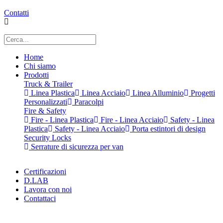
Contatti
Home
Chi siamo
Prodotti
Truck & Trailer
Linea Plastica
Linea Acciaio
Linea Alluminio
Progetti
Personalizzati
Paracolpi
Fire & Safety
Fire - Linea Plastica
Fire - Linea Acciaio
Safety - Linea
Plastica
Safety - Linea Acciaio
Porta estintori di design
Security Locks
Serrature di sicurezza per van
Certificazioni
D.LAB
Lavora con noi
Contattaci