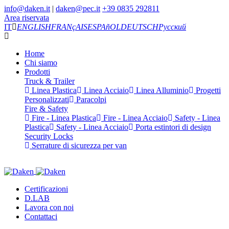
info@daken.it
|
daken@pec.it
+39 0835 292811
Area riservata
IT
ENGLISH
FRANçAIS
ESPAñOL
DEUTSCH
Русский
Home
Chi siamo
Prodotti
Truck & Trailer
Linea Plastica
Linea Acciaio
Linea Alluminio
Progetti
Personalizzati
Paracolpi
Fire & Safety
Fire - Linea Plastica
Fire - Linea Acciaio
Safety - Linea
Plastica
Safety - Linea Acciaio
Porta estintori di design
Security Locks
Serrature di sicurezza per van
Certificazioni
D.LAB
Lavora con noi
Contattaci