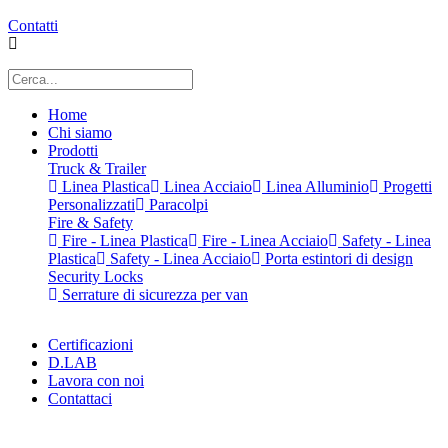
Contatti
Home
Chi siamo
Prodotti
Truck & Trailer
Linea Plastica
Linea Acciaio
Linea Alluminio
Progetti
Personalizzati
Paracolpi
Fire & Safety
Fire - Linea Plastica
Fire - Linea Acciaio
Safety - Linea
Plastica
Safety - Linea Acciaio
Porta estintori di design
Security Locks
Serrature di sicurezza per van
Certificazioni
D.LAB
Lavora con noi
Contattaci