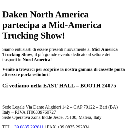
x
Daken North America
partecipa a Mid-America
Trucking Show!
Siamo entusiasti di essere presenti nuovamente al
Mid-America
Trucking Show
, il più grande evento dedicato al settore dei
trasporti in
Nord America
!
Venite a trovarci per scoprire la nostra gamma di cassette porta
attrezzi e
porta estintori
!
Ci vediamo nella
EAST HALL – BOOTH 24075
Sede Legale Via Dante Alighieri 142 – CAP 70122 – Bari (BA)
Italy – P.IVA IT06339760727
Sede Operativa Zona Ind.le Jesce, 75100, Matera, Italy
TEL
+39 0835 292811
|
FAX +39 0835 292834