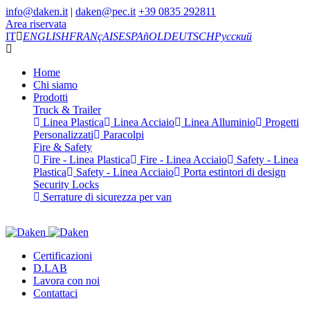
info@daken.it
|
daken@pec.it
+39 0835 292811
Area riservata
IT
ENGLISH
FRANçAIS
ESPAñOL
DEUTSCH
Русский
Home
Chi siamo
Prodotti
Truck & Trailer
Linea Plastica
Linea Acciaio
Linea Alluminio
Progetti
Personalizzati
Paracolpi
Fire & Safety
Fire - Linea Plastica
Fire - Linea Acciaio
Safety - Linea
Plastica
Safety - Linea Acciaio
Porta estintori di design
Security Locks
Serrature di sicurezza per van
Certificazioni
D.LAB
Lavora con noi
Contattaci