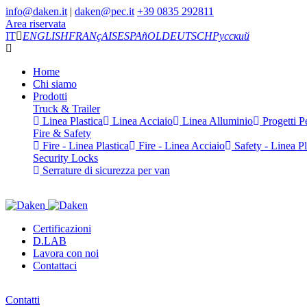
info@daken.it
|
daken@pec.it
+39 0835 292811
Area riservata
IT
ENGLISH
FRANçAIS
ESPAñOL
DEUTSCH
Русский
Home
Chi siamo
Prodotti
Truck & Trailer
Linea Plastica
Linea Acciaio
Linea Alluminio
Progetti Pe
Fire & Safety
Fire - Linea Plastica
Fire - Linea Acciaio
Safety - Linea Pl
Security Locks
Serrature di sicurezza per van
Certificazioni
D.LAB
Lavora con noi
Contattaci
Contatti