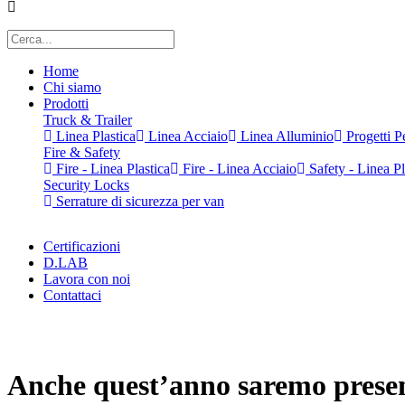
Home
Chi siamo
Prodotti
Truck & Trailer
Linea Plastica
Linea Acciaio
Linea Alluminio
Progetti Pe
Fire & Safety
Fire - Linea Plastica
Fire - Linea Acciaio
Safety - Linea Pl
Security Locks
Serrature di sicurezza per van
Certificazioni
D.LAB
Lavora con noi
Contattaci
x
Anche quest’anno saremo pre