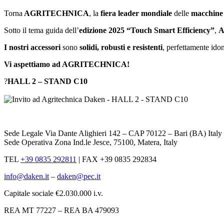
Torna
AGRITECHNICA
, la
fiera leader mondiale
delle
macchine 
Sotto il tema guida dell’
edizione 2025
“Touch Smart Efficiency”
,
I nostri accessori
sono
solidi, robusti e resistenti
, perfettamente idon
Vi aspettiamo ad AGRITECHNICA!
?
HALL 2 – STAND C10
Sede Legale Via Dante Alighieri 142 – CAP 70122 – Bari (BA) Ital
Sede Operativa Zona Ind.le Jesce, 75100, Matera, Italy
TEL
+39 0835 292811
|
FAX +39 0835 292834
info@daken.it
–
daken@pec.it
Capitale sociale €2.030.000 i.v.
REA MT 77227 – REA BA 479093