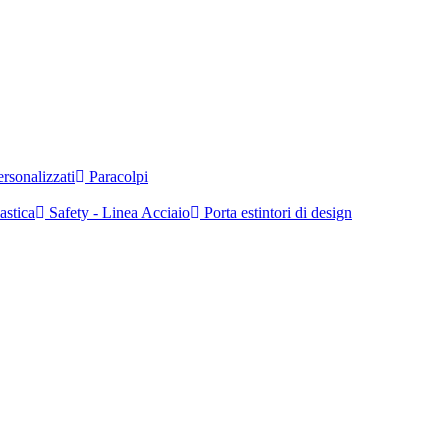
rsonalizzati
Paracolpi
astica
Safety - Linea Acciaio
Porta estintori di design