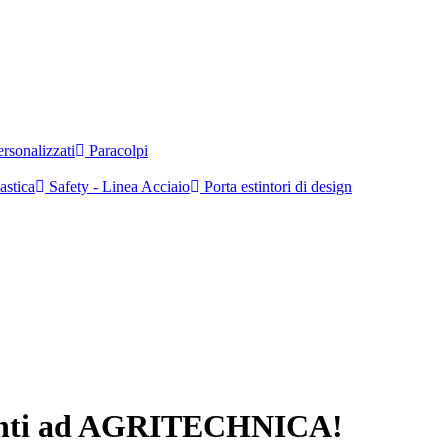
rsonalizzati
Paracolpi
astica
Safety - Linea Acciaio
Porta estintori di design
senti ad AGRITECHNICA!