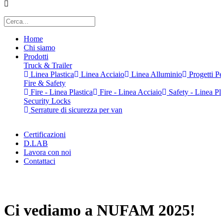
Home
Chi siamo
Prodotti
Truck & Trailer
Linea Plastica
Linea Acciaio
Linea Alluminio
Progetti Pe
Fire & Safety
Fire - Linea Plastica
Fire - Linea Acciaio
Safety - Linea Pl
Security Locks
Serrature di sicurezza per van
Certificazioni
D.LAB
Lavora con noi
Contattaci
x
Ci vediamo a NUFAM 2025!