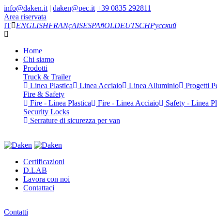
info@daken.it
|
daken@pec.it
+39 0835 292811
Area riservata
IT
ENGLISH
FRANçAIS
ESPAñOL
DEUTSCH
Русский
Home
Chi siamo
Prodotti
Truck & Trailer
Linea Plastica
Linea Acciaio
Linea Alluminio
Progetti Pe
Fire & Safety
Fire - Linea Plastica
Fire - Linea Acciaio
Safety - Linea Pl
Security Locks
Serrature di sicurezza per van
Certificazioni
D.LAB
Lavora con noi
Contattaci
Contatti