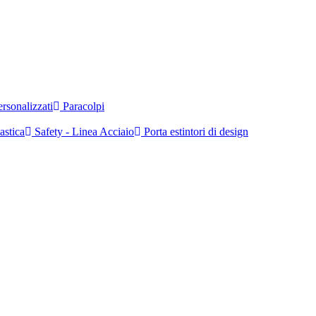
rsonalizzati
Paracolpi
astica
Safety - Linea Acciaio
Porta estintori di design