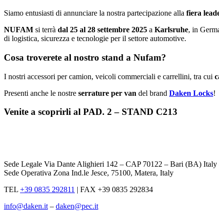
Siamo entusiasti di annunciare la nostra partecipazione alla
fiera lea
NUFAM
si terrà
dal 25 al 28 settembre 2025
a
Karlsruhe
, in Germ
di logistica, sicurezza e tecnologie per il settore automotive.
Cosa troverete al nostro stand a Nufam?
I nostri accessori per camion, veicoli commerciali e carrellini, tra cui
c
Presenti anche le nostre
serrature per van
del brand
Daken Locks
!
Venite a scoprirli al
PAD. 2 – STAND C213
Sede Legale Via Dante Alighieri 142 – CAP 70122 – Bari (BA) Ital
Sede Operativa Zona Ind.le Jesce, 75100, Matera, Italy
TEL
+39 0835 292811
|
FAX +39 0835 292834
info@daken.it
–
daken@pec.it