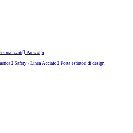
rsonalizzati
Paracolpi
astica
Safety - Linea Acciaio
Porta estintori di design