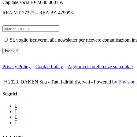
Capitale sociale €2.030.000 i.v.
REA MT 77227 – REA BA 479093
Sì, voglio iscrivermi alla newsletter per ricevere comunicazioni i
Iscriviti
Privacy Policy
–
Cookie Policy
–
Aggiorna le preferenze sui cookie
@ 2023. DAKEN Spa - Tutti i diritti riservati - Powered by
Envision
Seguici