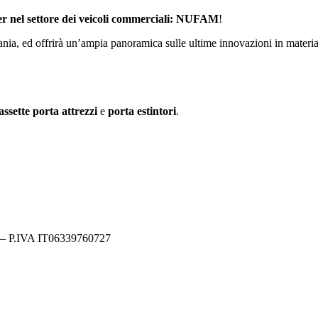
der nel settore dei veicoli commerciali: NUFAM
!
ania, ed offrirà un’ampia panoramica sulle ultime innovazioni in materi
assette porta attrezzi
e
porta estintori
.
y – P.IVA IT06339760727