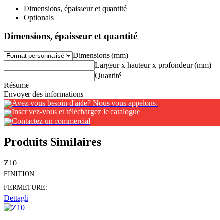
Dimensions, épaisseur et quantité
Optionals
Dimensions, épaisseur et quantité
Dimensions (mm)
Largeur x hauteur x profondeur (mm)
Quantité
Résumé
Envoyer des informations
Avez-vous besoin d'aide? Nous vous appelons.
Inscrivez-vous et téléchargez le catalogue
Contactez un commercial
Produits Similaires
Z10
FINITION:
FERMETURE:
Dettagli