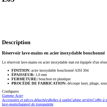
Description
Réservoir lave-mains en acier inoxydable bouchonné
Le réservoir lave-mains en acier inoxydable mat est équipée d'un rése
FINITION
: acier inoxydable bouchonné AISI 304
ÉPAISSEUR:
1,0 mm
FERMETURE:
bouchon en plastique
PROCÉDÉ DE FABRICATION:
découpe laser, pliage, sou
Configurez
Gamme Acier
Accessoires et pièces détachées
Boîtes à outils
Cabine arrière
Coffre à p
lave-mains
Support de transpalette