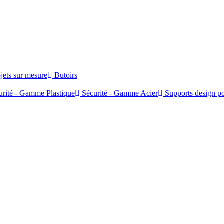
jets sur mesure
Butoirs
rité - Gamme Plastique
Sécurité - Gamme Acier
Supports design po