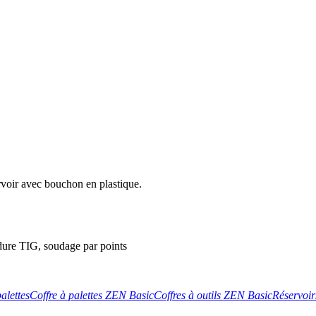
rvoir avec bouchon en plastique.
dure TIG, soudage par points
alettes
Coffre à palettes ZEN Basic
Coffres à outils ZEN Basic
Réservoir