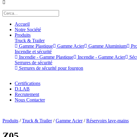
Accueil
Notre Société
Produits
Truck & Trailer
Gamme Plastique
Gamme Acier
Gamme Aluminium
Pro
Incendie et sécurité
Incendie - Gamme Plastique
Incendie - Gamme Acier
Sécu
Serrures de sécurité
Serrures de sécurité pour fourgon
Certifications
D.LAB
Recrutement
Nous Contacter
x
Produits
/
Truck & Trailer
/
Gamme Acier
/
Réservoirs lave-mains
Z05