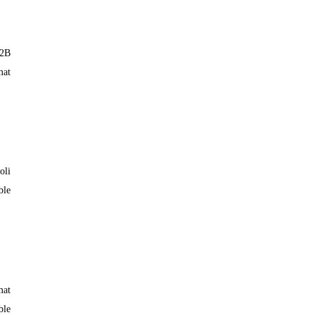
 2B
mat
oli
ble
mat
ble