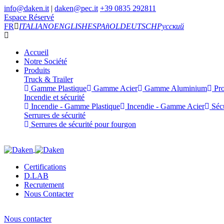
info@daken.it
|
daken@pec.it
+39 0835 292811
Espace Réservé
FR
ITALIANO
ENGLISH
ESPAñOL
DEUTSCH
Русский
Accueil
Notre Société
Produits
Truck & Trailer
Gamme Plastique
Gamme Acier
Gamme Aluminium
Pro
Incendie et sécurité
Incendie - Gamme Plastique
Incendie - Gamme Acier
Sécu
Serrures de sécurité
Serrures de sécurité pour fourgon
Certifications
D.LAB
Recrutement
Nous Contacter
Nous contacter