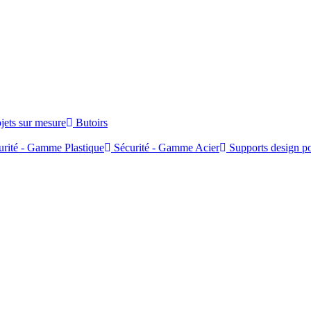
jets sur mesure
Butoirs
rité - Gamme Plastique
Sécurité - Gamme Acier
Supports design po