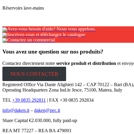
Avez-vous besoin d'aide? Nous vous appelons.
Inscrivez-vous et téléchargez le catalogue
Contactez un commercial
Vous avez une question sur nos produits?
Contactez directement notre
service produit et distribution
et envoy
NOUS CONTACTER
Registered Office Via Dante Alighieri 142 – CAP 70122 – Bari (BA
Operating Headquarters Zona Ind.le Jesce, 75100, Matera, Italy
TEL
+39 0835 292811
|
FAX +39 0835 292834
info@daken.it
–
daken@pec.it
Share Capital €2.030.000, fully paid-up
REA MT 77227 – REA BA 479093