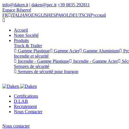
info@daken.it
|
daken@pec.it
+39 0835 292811
Espace Réservé
FR
ITALIANO
ENGLISH
ESPAñOL
DEUTSCH
Русский
Accueil
Notre Société
Produits
Truck & Trailer
Gamme Plastique
Gamme Acier
Gamme Aluminium
Pro
Incendie et sécurité
Incendie - Gamme Plastique
Incendie - Gamme Acier
Sécu
Serrures de sécurité
Serrures de sécurité pour fourgon
Certifications
D.LAB
Recrutement
Nous Contacter
Nous contacter