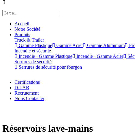
Accueil
Notre Société
Produits
Truck & Trailer
Gamme Plastique
Gamme Acier
Gamme Aluminium
Pro
Incendie et sécurité
Incendie - Gamme Plastique
Incendie - Gamme Acier
Sécu
Serrures de sécurité
Serrures de sécurité pour fourgon
Certifications
D.LAB
Recrutement
Nous Contacter
x
Réservoirs lave-mains