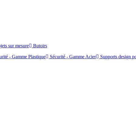
jets sur mesure
Butoirs
rité - Gamme Plastique
Sécurité - Gamme Acier
Supports design po