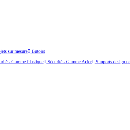
jets sur mesure
Butoirs
rité - Gamme Plastique
Sécurité - Gamme Acier
Supports design po