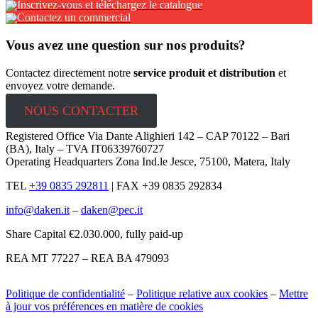
Inscrivez-vous et téléchargez le catalogue
Contactez un commercial
Vous avez une question sur nos produits?
Contactez directement notre
service produit et distribution
et
envoyez votre demande.
NOUS CONTACTER
Registered Office Via Dante Alighieri 142 – CAP 70122 – Bari
(BA), Italy – TVA IT06339760727
Operating Headquarters Zona Ind.le Jesce, 75100, Matera, Italy
TEL
+39 0835 292811
|
FAX +39 0835 292834
info@daken.it
–
daken@pec.it
Share Capital €2.030.000, fully paid-up
REA MT 77227 – REA BA 479093
Politique de confidentialité
–
Politique relative aux cookies
–
Mettre
à jour vos préférences en matière de cookies