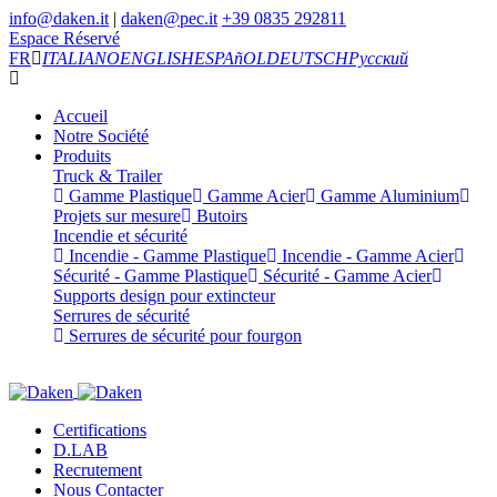
info@daken.it
|
daken@pec.it
+39 0835 292811
Espace Réservé
FR
ITALIANO
ENGLISH
ESPAñOL
DEUTSCH
Русский
Accueil
Notre Société
Produits
Truck & Trailer
Gamme Plastique
Gamme Acier
Gamme Aluminium
Projets sur mesure
Butoirs
Incendie et sécurité
Incendie - Gamme Plastique
Incendie - Gamme Acier
Sécurité - Gamme Plastique
Sécurité - Gamme Acier
Supports design pour extincteur
Serrures de sécurité
Serrures de sécurité pour fourgon
Certifications
D.LAB
Recrutement
Nous Contacter