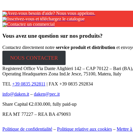
Avez-vous besoin d'aide? Nous vous appelons.
Inscrivez-vous et téléchargez le catalogue
Contactez un commercial
Vous avez une question sur nos produits?
Contactez directement notre
service produit et distribution
et envoy
NOUS CONTACTER
Registered Office Via Dante Alighieri 142 – CAP 70122 – Bari (BA
Operating Headquarters Zona Ind.le Jesce, 75100, Matera, Italy
TEL
+39 0835 292811
|
FAX +39 0835 292834
info@daken.it
–
daken@pec.it
Share Capital €2.030.000, fully paid-up
REA MT 77227 – REA BA 479093
Politique de confidentialité
–
Politique relative aux cookies
–
Mettre à