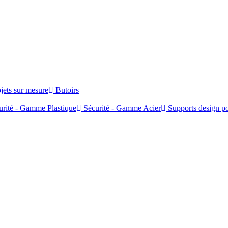
jets sur mesure
Butoirs
rité - Gamme Plastique
Sécurité - Gamme Acier
Supports design po