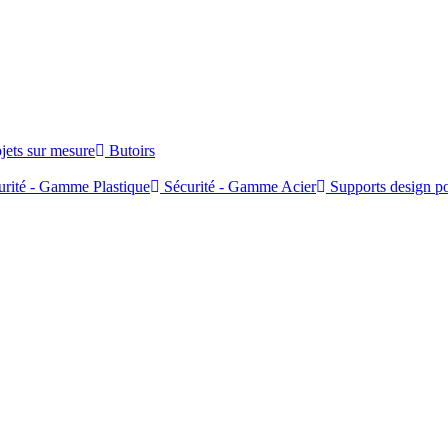
jets sur mesure
Butoirs
rité - Gamme Plastique
Sécurité - Gamme Acier
Supports design po