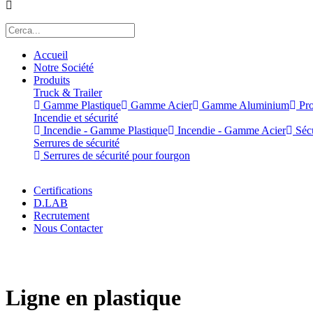
Accueil
Notre Société
Produits
Truck & Trailer
Gamme Plastique
Gamme Acier
Gamme Aluminium
Pro
Incendie et sécurité
Incendie - Gamme Plastique
Incendie - Gamme Acier
Sécu
Serrures de sécurité
Serrures de sécurité pour fourgon
Certifications
D.LAB
Recrutement
Nous Contacter
x
Ligne en plastique