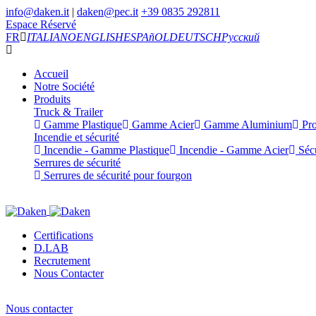
info@daken.it
|
daken@pec.it
+39 0835 292811
Espace Réservé
FR
ITALIANO
ENGLISH
ESPAñOL
DEUTSCH
Русский
Accueil
Notre Société
Produits
Truck & Trailer
Gamme Plastique
Gamme Acier
Gamme Aluminium
Pro
Incendie et sécurité
Incendie - Gamme Plastique
Incendie - Gamme Acier
Sécu
Serrures de sécurité
Serrures de sécurité pour fourgon
Certifications
D.LAB
Recrutement
Nous Contacter
Nous contacter