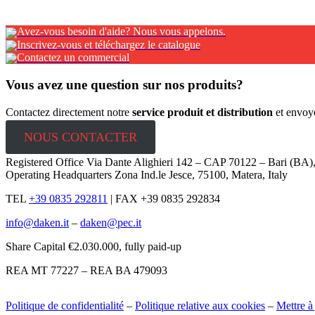
Avez-vous besoin d'aide? Nous vous appelons.
Inscrivez-vous et téléchargez le catalogue
Contactez un commercial
Vous avez une question sur nos produits?
Contactez directement notre
service produit et distribution
et envoy
NOUS CONTACTER
Registered Office Via Dante Alighieri 142 – CAP 70122 – Bari (BA
Operating Headquarters Zona Ind.le Jesce, 75100, Matera, Italy
TEL
+39 0835 292811
|
FAX +39 0835 292834
info@daken.it
–
daken@pec.it
Share Capital €2.030.000, fully paid-up
REA MT 77227 – REA BA 479093
Politique de confidentialité
–
Politique relative aux cookies
–
Mettre à