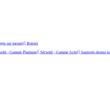
jets sur mesure
Butoirs
rité - Gamme Plastique
Sécurité - Gamme Acier
Supports design po