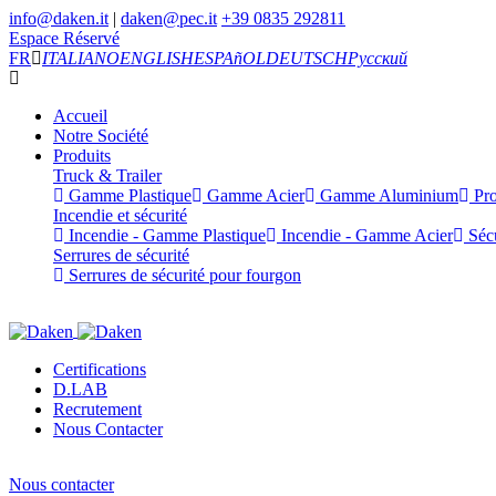
info@daken.it
|
daken@pec.it
+39 0835 292811
Espace Réservé
FR
ITALIANO
ENGLISH
ESPAñOL
DEUTSCH
Русский
Accueil
Notre Société
Produits
Truck & Trailer
Gamme Plastique
Gamme Acier
Gamme Aluminium
Pro
Incendie et sécurité
Incendie - Gamme Plastique
Incendie - Gamme Acier
Sécu
Serrures de sécurité
Serrures de sécurité pour fourgon
Certifications
D.LAB
Recrutement
Nous Contacter
Nous contacter