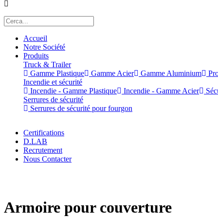
Accueil
Notre Société
Produits
Truck & Trailer
Gamme Plastique
Gamme Acier
Gamme Aluminium
Pro
Incendie et sécurité
Incendie - Gamme Plastique
Incendie - Gamme Acier
Sécu
Serrures de sécurité
Serrures de sécurité pour fourgon
Certifications
D.LAB
Recrutement
Nous Contacter
x
Armoire pour couverture