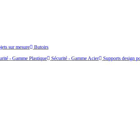
jets sur mesure
Butoirs
rité - Gamme Plastique
Sécurité - Gamme Acier
Supports design po