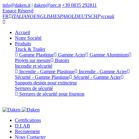
info@daken.it
|
daken@pec.it
+39 0835 292811
Espace Réservé
FR
ITALIANO
ENGLISH
ESPAñOL
DEUTSCH
Русский
Accueil
Notre Société
Produits
Truck & Trailer
Gamme Plastique
Gamme Acier
Gamme Aluminium
Projets sur mesure
Butoirs
Incendie et sécurité
Incendie - Gamme Plastique
Incendie - Gamme Acier
Sécurité - Gamme Plastique
Sécurité - Gamme Acier
Supports design pour extincteur
Serrures de sécurité
Serrures de sécurité pour fourgon
Certifications
D.LAB
Recrutement
Nous Contacter