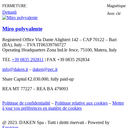
FERMETURE:
Magnétique
Dettagli
Avec clé
Miro polyvalente
Registered Office Via Dante Alighieri 142 – CAP 70122 – Bari
(BA), Italy – TVA IT06339760727
Operating Headquarters Zona Ind.le Jesce, 75100, Matera, Italy
TEL
+39 0835 292811
|
FAX +39 0835 292834
info@daken.it
–
daken@pec.it
Share Capital €2.030.000, fully paid-up
REA MT 77227 – REA BA 479093
Politique de confidentialité
–
Politique relative aux cookies
–
Mettre
à jour vos préférences en matière de cookies
@ 2023. DAKEN Spa - Tutti i diritti riservati - Powered by
Envision