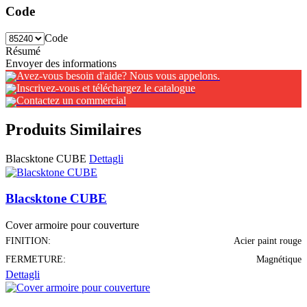
Code
Code
Résumé
Envoyer des informations
Avez-vous besoin d'aide? Nous vous appelons.
Inscrivez-vous et téléchargez le catalogue
Contactez un commercial
Produits Similaires
Blacsktone CUBE
Dettagli
Blacsktone CUBE
Cover armoire pour couverture
FINITION:
Acier paint rouge
FERMETURE:
Magnétique
Dettagli