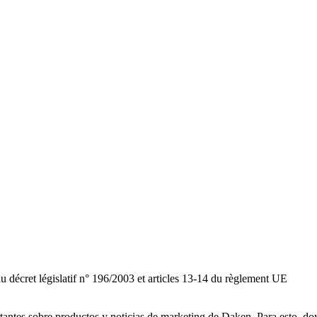
du décret législatif n° 196/2003 et articles 13-14 du règlement UE
rtantes sobre productos y noticias de marketing de Daken. Para esto, do