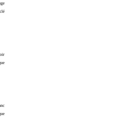
uge
clé
oir
que
anc
que