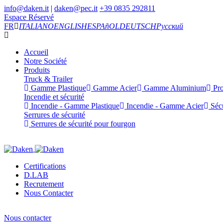
info@daken.it
|
daken@pec.it
+39 0835 292811
Espace Réservé
FR
ITALIANO
ENGLISH
ESPAñOL
DEUTSCH
Русский
Accueil
Notre Société
Produits
Truck & Trailer
Gamme Plastique
Gamme Acier
Gamme Aluminium
Pro
Incendie et sécurité
Incendie - Gamme Plastique
Incendie - Gamme Acier
Sécu
Serrures de sécurité
Serrures de sécurité pour fourgon
Certifications
D.LAB
Recrutement
Nous Contacter
Nous contacter