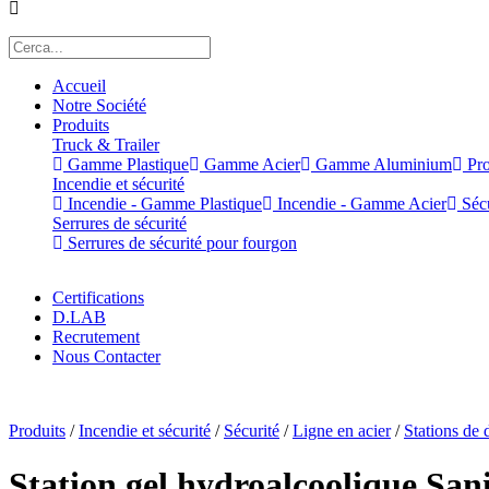
Accueil
Notre Société
Produits
Truck & Trailer
Gamme Plastique
Gamme Acier
Gamme Aluminium
Pro
Incendie et sécurité
Incendie - Gamme Plastique
Incendie - Gamme Acier
Sécu
Serrures de sécurité
Serrures de sécurité pour fourgon
Certifications
D.LAB
Recrutement
Nous Contacter
x
Produits
/
Incendie et sécurité
/
Sécurité
/
Ligne en acier
/
Stations de 
Station gel hydroalcoolique San