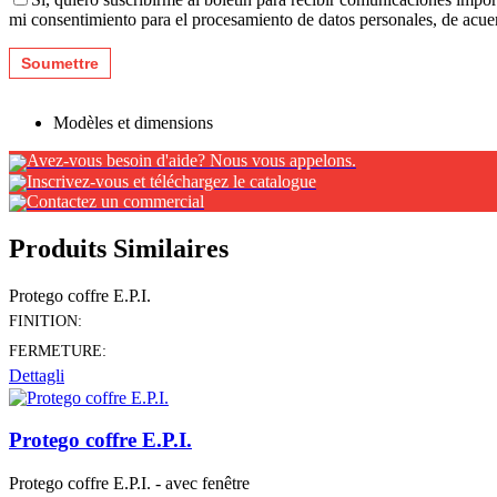
mi consentimiento para el procesamiento de datos personales, de acu
Modèles et dimensions
Avez-vous besoin d'aide? Nous vous appelons.
Inscrivez-vous et téléchargez le catalogue
Contactez un commercial
Produits Similaires
Protego coffre E.P.I.
FINITION:
FERMETURE:
Dettagli
Protego coffre E.P.I.
Protego coffre E.P.I. - avec fenêtre