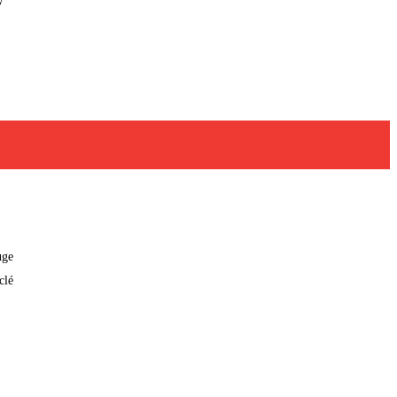
uge
clé