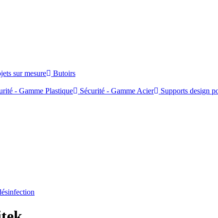
jets sur mesure
Butoirs
rité - Gamme Plastique
Sécurité - Gamme Acier
Supports design po
désinfection
itek