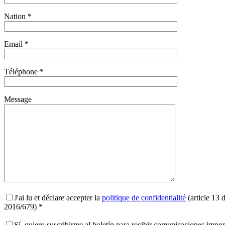
Nation *
Email *
Téléphone *
Message
J'ai lu et déclare accepter la
politique de confidentialité
(article 13 
2016/679) *
Sí, quiero suscribirme al boletín para recibir comunicaciones impo