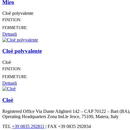
Miro
Cloè polyvalente
FINITION:
FERMETURE:
Dettagli
Cloè polyvalente
Cloè
FINITION:
FERMETURE:
Dettagli
Cloè
Registered Office Via Dante Alighieri 142 – CAP 70122 – Bari (BA
Operating Headquarters Zona Ind.le Jesce, 75100, Matera, Italy
TEL
+39 0835 292811
|
FAX +39 0835 292834