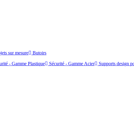
jets sur mesure
Butoirs
rité - Gamme Plastique
Sécurité - Gamme Acier
Supports design po