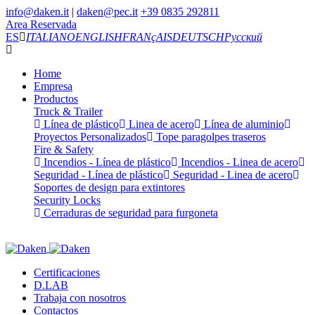
info@daken.it
|
daken@pec.it
+39 0835 292811
Area Reservada
ES
ITALIANO
ENGLISH
FRANçAIS
DEUTSCH
Русский
Home
Empresa
Productos
Truck & Trailer
Línea de plástico
Linea de acero
Línea de aluminio
Proyectos Personalizados
Tope paragolpes traseros
Fire & Safety
Incendios - Línea de plástico
Incendios - Linea de acero
Seguridad - Línea de plástico
Seguridad - Linea de acero
Soportes de design para extintores
Security Locks
Cerraduras de seguridad para furgoneta
Certificaciones
D.LAB
Trabaja con nosotros
Contactos