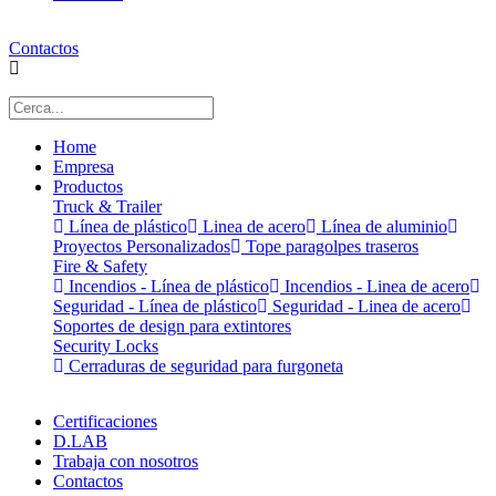
Contactos
Home
Empresa
Productos
Truck & Trailer
Línea de plástico
Linea de acero
Línea de aluminio
Proyectos Personalizados
Tope paragolpes traseros
Fire & Safety
Incendios - Línea de plástico
Incendios - Linea de acero
Seguridad - Línea de plástico
Seguridad - Linea de acero
Soportes de design para extintores
Security Locks
Cerraduras de seguridad para furgoneta
Certificaciones
D.LAB
Trabaja con nosotros
Contactos