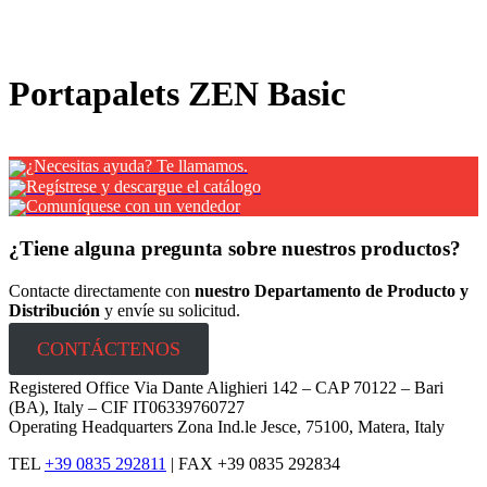
x
Portapalets ZEN Basic
¿Necesitas ayuda? Te llamamos.
Regístrese y descargue el catálogo
Comuníquese con un vendedor
¿Tiene alguna pregunta sobre nuestros productos?
Contacte directamente con
nuestro Departamento de Producto y
Distribución
y envíe su solicitud.
CONTÁCTENOS
Registered Office Via Dante Alighieri 142 – CAP 70122 – Bari
(BA), Italy – CIF IT06339760727
Operating Headquarters Zona Ind.le Jesce, 75100, Matera, Italy
TEL
+39 0835 292811
|
FAX +39 0835 292834