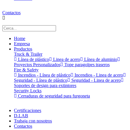
Contactos
Home
Empresa
Productos
Truck & Trailer
Línea de plástico
Linea de acero
Línea de aluminio
Proyectos Personalizados
Tope paragolpes traseros
Fire & Safety
Incendios - Línea de plástico
Incendios - Linea de acero
Seguridad - Línea de plástico
Seguridad - Linea de acero
Soportes de design para extintores
Security Locks
Cerraduras de seguridad para furgoneta
Certificaciones
D.LAB
Trabaja con nosotros
Contactos