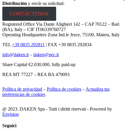
Distribución
y envíe su solicitud.
CONTÁCTENOS
Registered Office Via Dante Alighieri 142 – CAP 70122 – Bari
(BA), Italy – CIF IT06339760727
Operating Headquarters Zona Ind.le Jesce, 75100, Matera, Italy
TEL
+39 0835 292811
|
FAX +39 0835 292834
info@daken.it
–
daken@pec.it
Share Capital €2.030.000, fully paid-up
REA MT 77227 – REA BA 479093
Política de privacidad
–
Política de cookies
–
Actualiza tus
preferencias de cookies
@ 2023. DAKEN Spa - Tutti i diritti riservati - Powered by
Envision
Seguici