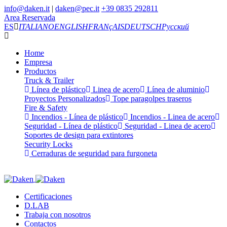
info@daken.it
|
daken@pec.it
+39 0835 292811
Area Reservada
ES
ITALIANO
ENGLISH
FRANçAIS
DEUTSCH
Русский
Home
Empresa
Productos
Truck & Trailer
Línea de plástico
Linea de acero
Línea de aluminio
Proyectos Personalizados
Tope paragolpes traseros
Fire & Safety
Incendios - Línea de plástico
Incendios - Linea de acero
Seguridad - Línea de plástico
Seguridad - Linea de acero
Soportes de design para extintores
Security Locks
Cerraduras de seguridad para furgoneta
Certificaciones
D.LAB
Trabaja con nosotros
Contactos