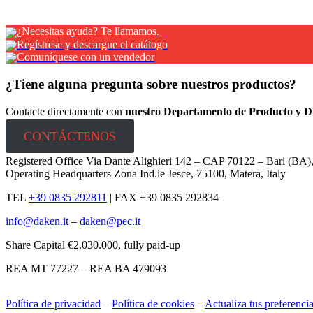
¿Necesitas ayuda? Te llamamos.
Regístrese y descargue el catálogo
Comuníquese con un vendedor
¿Tiene alguna pregunta sobre nuestros productos?
Contacte directamente con
nuestro Departamento de Producto y Di
CONTÁCTENOS
Registered Office Via Dante Alighieri 142 – CAP 70122 – Bari (BA)
Operating Headquarters Zona Ind.le Jesce, 75100, Matera, Italy
TEL
+39 0835 292811
|
FAX +39 0835 292834
info@daken.it
–
daken@pec.it
Share Capital €2.030.000, fully paid-up
REA MT 77227 – REA BA 479093
Política de privacidad
–
Política de cookies
–
Actualiza tus preferenci