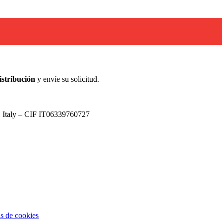
stribución
y envíe su solicitud.
, Italy – CIF IT06339760727
as de cookies