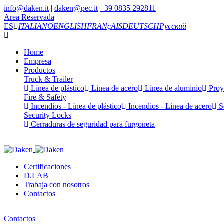
info@daken.it
|
daken@pec.it
+39 0835 292811
Area Reservada
ES
ITALIANO
ENGLISH
FRANçAIS
DEUTSCH
Русский
Home
Empresa
Productos
Truck & Trailer
Línea de plástico
Linea de acero
Línea de aluminio
Proy
Fire & Safety
Incendios - Línea de plástico
Incendios - Linea de acero
Se
Security Locks
Cerraduras de seguridad para furgoneta
Certificaciones
D.LAB
Trabaja con nosotros
Contactos
Contactos