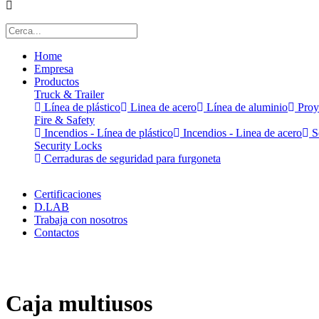
Home
Empresa
Productos
Truck & Trailer
Línea de plástico
Linea de acero
Línea de aluminio
Proy
Fire & Safety
Incendios - Línea de plástico
Incendios - Linea de acero
Se
Security Locks
Cerraduras de seguridad para furgoneta
Certificaciones
D.LAB
Trabaja con nosotros
Contactos
x
Caja multiusos