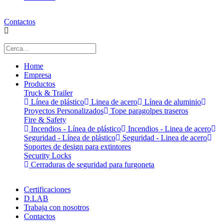
Contactos
Home
Empresa
Productos
Truck & Trailer
Línea de plástico
Linea de acero
Línea de aluminio
Proyectos Personalizados
Tope paragolpes traseros
Fire & Safety
Incendios - Línea de plástico
Incendios - Linea de acero
Seguridad - Línea de plástico
Seguridad - Linea de acero
Soportes de design para extintores
Security Locks
Cerraduras de seguridad para furgoneta
Certificaciones
D.LAB
Trabaja con nosotros
Contactos