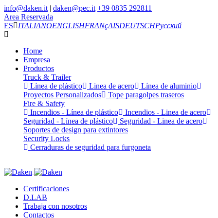
info@daken.it
|
daken@pec.it
+39 0835 292811
Area Reservada
ES
ITALIANO
ENGLISH
FRANçAIS
DEUTSCH
Русский
Home
Empresa
Productos
Truck & Trailer
Línea de plástico
Linea de acero
Línea de aluminio
Proyectos Personalizados
Tope paragolpes traseros
Fire & Safety
Incendios - Línea de plástico
Incendios - Linea de acero
Seguridad - Línea de plástico
Seguridad - Linea de acero
Soportes de design para extintores
Security Locks
Cerraduras de seguridad para furgoneta
Certificaciones
D.LAB
Trabaja con nosotros
Contactos