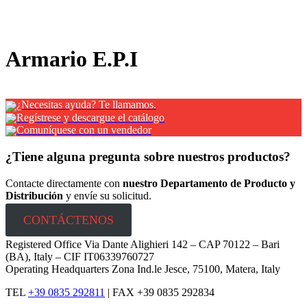
x
Armario E.P.I
¿Necesitas ayuda? Te llamamos.
Regístrese y descargue el catálogo
Comuníquese con un vendedor
¿Tiene alguna pregunta sobre nuestros productos?
Contacte directamente con
nuestro Departamento de Producto y
Distribución
y envíe su solicitud.
CONTÁCTENOS
Registered Office Via Dante Alighieri 142 – CAP 70122 – Bari
(BA), Italy – CIF IT06339760727
Operating Headquarters Zona Ind.le Jesce, 75100, Matera, Italy
TEL
+39 0835 292811
|
FAX +39 0835 292834