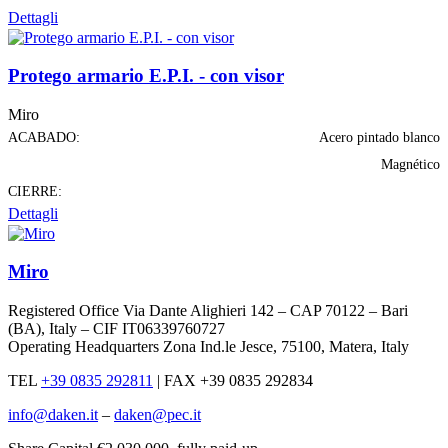
Dettagli
Protego armario E.P.I. - con visor
Miro
ACABADO:
Acero pintado blanco
Magnético
CIERRE:
Dettagli
Miro
Registered Office Via Dante Alighieri 142 – CAP 70122 – Bari
(BA), Italy – CIF IT06339760727
Operating Headquarters Zona Ind.le Jesce, 75100, Matera, Italy
TEL
+39 0835 292811
|
FAX +39 0835 292834
info@daken.it
–
daken@pec.it