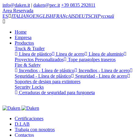
info@daken.it
|
daken@pec.it
+39 0835 292811
Area Reservada
ES
ITALIANO
ENGLISH
FRANçAIS
DEUTSCH
Русский
Home
Empresa
Productos
Truck & Trailer
Línea de plástico
Linea de acero
Línea de aluminio
Proyectos Personalizados
Tope paragolpes traseros
Fire & Safety
Incendios - Línea de plástico
Incendios - Linea de acero
Seguridad - Línea de plástico
Seguridad - Linea de acero
Soportes de design para extintores
Security Locks
Cerraduras de seguridad para furgoneta
Certificaciones
D.LAB
Trabaja con nosotros
Contactos