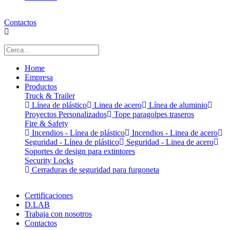
Contactos
Home
Empresa
Productos
Truck & Trailer
Línea de plástico
Linea de acero
Línea de aluminio
Proyectos Personalizados
Tope paragolpes traseros
Fire & Safety
Incendios - Línea de plástico
Incendios - Linea de acero
Seguridad - Línea de plástico
Seguridad - Linea de acero
Soportes de design para extintores
Security Locks
Cerraduras de seguridad para furgoneta
Certificaciones
D.LAB
Trabaja con nosotros
Contactos