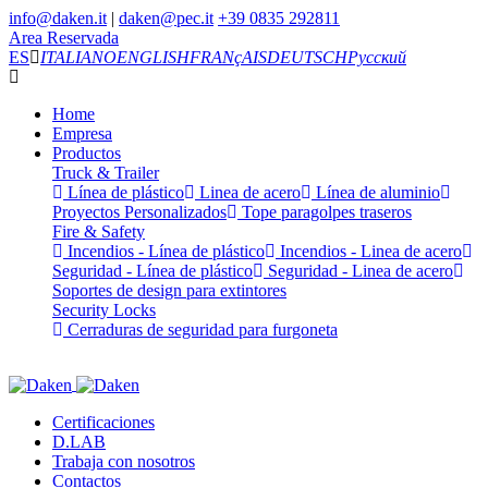
info@daken.it
|
daken@pec.it
+39 0835 292811
Area Reservada
ES
ITALIANO
ENGLISH
FRANçAIS
DEUTSCH
Русский
Home
Empresa
Productos
Truck & Trailer
Línea de plástico
Linea de acero
Línea de aluminio
Proyectos Personalizados
Tope paragolpes traseros
Fire & Safety
Incendios - Línea de plástico
Incendios - Linea de acero
Seguridad - Línea de plástico
Seguridad - Linea de acero
Soportes de design para extintores
Security Locks
Cerraduras de seguridad para furgoneta
Certificaciones
D.LAB
Trabaja con nosotros
Contactos