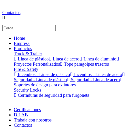
Contactos
Home
Empresa
Productos
Truck & Trailer
Línea de plástico
Linea de acero
Línea de aluminio
Proyectos Personalizados
Tope paragolpes traseros
Fire & Safety
Incendios - Línea de plástico
Incendios - Linea de acero
Seguridad - Línea de plástico
Seguridad - Linea de acero
Soportes de design para extintores
Security Locks
Cerraduras de seguridad para furgoneta
Certificaciones
D.LAB
Trabaja con nosotros
Contactos