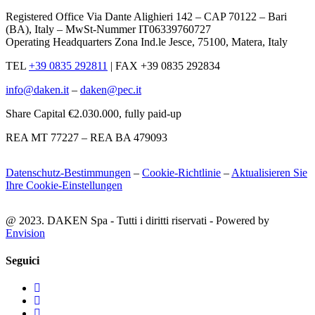
Registered Office Via Dante Alighieri 142 – CAP 70122 – Bari
(BA), Italy – MwSt-Nummer IT06339760727
Operating Headquarters Zona Ind.le Jesce, 75100, Matera, Italy
TEL
+39 0835 292811
|
FAX +39 0835 292834
info@daken.it
–
daken@pec.it
Share Capital €2.030.000, fully paid-up
REA MT 77227 – REA BA 479093
Datenschutz-Bestimmungen
–
Cookie-Richtlinie
–
Aktualisieren Sie
Ihre Cookie-Einstellungen
@ 2023. DAKEN Spa - Tutti i diritti riservati - Powered by
Envision
Seguici