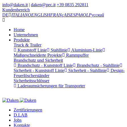
info@daken.it
|
daken@pec.it
+39 0835 292811
Kundenbereich
DE
ITALIANO
ENGLISH
FRANçAIS
ESPAñOL
Русский
Home
Unternehmen
Produkte
Truck & Trailer
Kunststoff Linie
Stahllinie
Aluminium-Linie
Maßgeschneiderte Projekte
Rammpuffer
Brandschutz und Sicherheit
Brandschutz - Kunststoff Linie
Brandschutz - Stahllinie
Sicherheit - Kunststoff Linie
Sicherheit - Stahllinie
Design-
Feuerlöscherständer
Sicherheitsschlösser
Laderaumsicherungen für Transporter
Zertifizierungen
D.LAB
Jobs
Kontakte