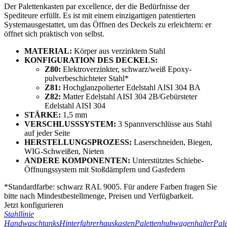
Der Palettenkasten par excellence, der die Bedürfnisse der
Spediteure erfüllt. Es ist mit einem einzigartigen patentierten
Systemausgestattet, um das Öffnen des Deckels zu erleichtern: er
öffnet sich praktisch von selbst.
MATERIAL:
Körper aus verzinktem Stahl
KONFIGURATION DES DECKELS:
Z80:
Elektroverzinkter, schwarz/weiß Epoxy-
pulverbeschichteter Stahl*
Z81:
Hochglanzpolierter Edelstahl AISI 304 BA
Z82:
Matter Edelstahl AISI 304 2B/Gebürsteter
Edelstahl AISI 304
STÄRKE:
1,5 mm
VERSCHLUSSSYSTEM:
3 Spannverschlüsse aus Stahl
auf jeder Seite
HERSTELLUNGSPROZESS:
Laserschneiden, Biegen,
WIG-Schweißen, Nieten
ANDERE KOMPONENTEN:
Unterstütztes Schiebe-
Öffnungssystem mit Stoßdämpfern und Gasfedern
*
Standardfarbe: schwarz RAL 9005. Für andere Farben fragen Sie
bitte nach Mindestbestellmenge, Preisen und Verfügbarkeit.
Jetzt konfigurieren
Stahllinie
Handwaschtanks
Hinterfahrerhauskasten
Palettenhubwagenhalter
Pale