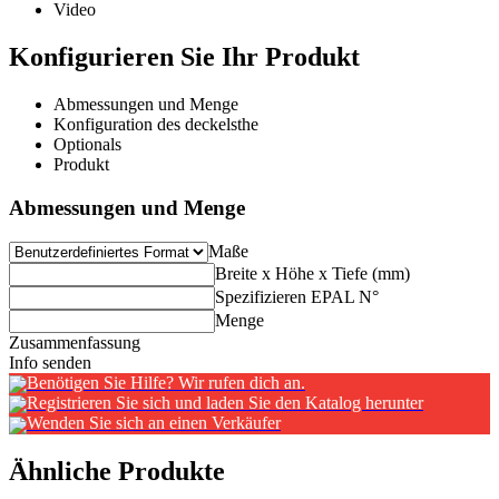
Video
Konfigurieren Sie Ihr Produkt
Abmessungen und Menge
Konfiguration des deckelsthe
Optionals
Produkt
Abmessungen und Menge
Maße
Breite x Höhe x Tiefe (mm)
Spezifizieren EPAL N°
Menge
Zusammenfassung
Info senden
Benötigen Sie Hilfe? Wir rufen dich an.
Registrieren Sie sich und laden Sie den Katalog herunter
Wenden Sie sich an einen Verkäufer
Ähnliche Produkte