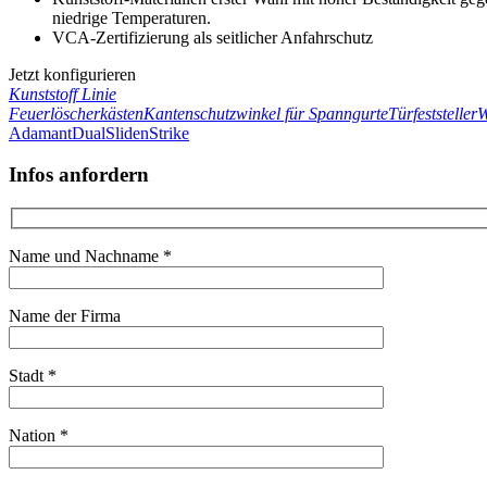
niedrige Temperaturen.
VCA-Zertifizierung als seitlicher Anfahrschutz
Jetzt konfigurieren
Kunststoff Linie
Feuerlöscherkästen
Kantenschutzwinkel für Spanngurte
Türfeststeller
W
Adamant
Dual
Sliden
Strike
Infos anfordern
Name und Nachname *
Name der Firma
Stadt *
Nation *