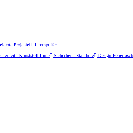
derte Projekte
Rammpuffer
cherheit - Kunststoff Linie
Sicherheit - Stahllinie
Design-Feuerlösch