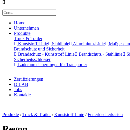
Home
Unternehmen
Produkte
Truck & Trailer
Kunststoff Linie
Stahllinie
Aluminium-Linie
Maßgeschnei
Brandschutz und Sicherheit
Brandschutz - Kunststoff Linie
Brandschutz - Stahllinie
Si
Sicherheitsschlösser
Laderaumsicherungen für Transporter
Zertifizierungen
D.LAB
Jobs
Kontakte
x
Produkte
/
Truck & Trailer
/
Kunststoff Linie
/
Feuerlöscherkästen
Regon