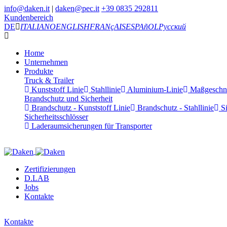
info@daken.it
|
daken@pec.it
+39 0835 292811
Kundenbereich
DE
ITALIANO
ENGLISH
FRANçAIS
ESPAñOL
Русский
Home
Unternehmen
Produkte
Truck & Trailer
Kunststoff Linie
Stahllinie
Aluminium-Linie
Maßgeschnei
Brandschutz und Sicherheit
Brandschutz - Kunststoff Linie
Brandschutz - Stahllinie
Si
Sicherheitsschlösser
Laderaumsicherungen für Transporter
Zertifizierungen
D.LAB
Jobs
Kontakte
Kontakte