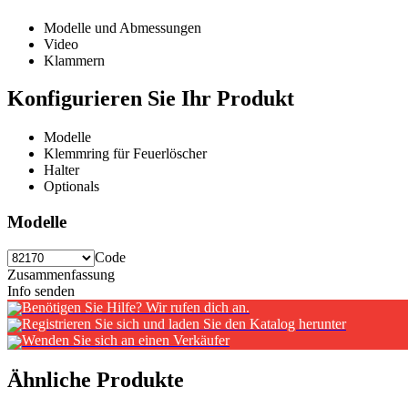
Modelle und Abmessungen
Video
Klammern
Konfigurieren Sie Ihr Produkt
Modelle
Klemmring für Feuerlöscher
Halter
Optionals
Modelle
Code
Zusammenfassung
Info senden
Benötigen Sie Hilfe? Wir rufen dich an.
Registrieren Sie sich und laden Sie den Katalog herunter
Wenden Sie sich an einen Verkäufer
Ähnliche Produkte