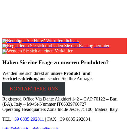
Magnetverschluss ausgestattet und der Deckel hat eine Vorrichtung
für einen Sicherungsstift. Wandmontage oder Montage auf dem
Ständer. FINITURA: RAL 9005 Schwarz epoxy-
pulverbeschichteter Stahl DICKE: 0,6 mm SCHLIESSUNG:
magnetisch mit Schlüssel PRODUKTIONSVERFAHREN:
Laserschneiden, biengen, Nieten
Benötigen Sie Hilfe? Wir rufen dich an.
Registrieren Sie sich und laden Sie den Katalog herunter
Wenden Sie sich an einen Verkäufer
Haben Sie eine Frage zu unseren Produkten?
Wenden Sie sich direkt an unsere
Produkt- und
Vertriebsabteilung
und senden Sie Ihre Anfrage.
KONTAKTIERE UNS
Registered Office Via Dante Alighieri 142 – CAP 70122 – Bari
(BA), Italy – MwSt-Nummer IT06339760727
Operating Headquarters Zona Ind.le Jesce, 75100, Matera, Italy
TEL
+39 0835 292811
|
FAX +39 0835 292834
info@daken.it
–
daken@pec.it