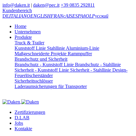
info@daken.it
|
daken@pec.it
+39 0835 292811
Kundenbereich
DE
ITALIANO
ENGLISH
FRANçAIS
ESPAñOL
Русский
Home
Unternehmen
Produkte
Truck & Trailer
Kunststoff Linie
Stahllinie
Aluminium-Linie
Maßgeschneiderte Projekte
Rammpuffer
Brandschutz und Sicherheit
Brandschutz - Kunststoff Linie
Brandschutz - Stahllinie
Sicherheit - Kunststoff Linie
Sicherheit - Stahllinie
Design-
Feuerlöscherständer
Sicherheitsschlösser
Laderaumsicherungen für Transporter
Zertifizierungen
D.LAB
Jobs
Kontakte