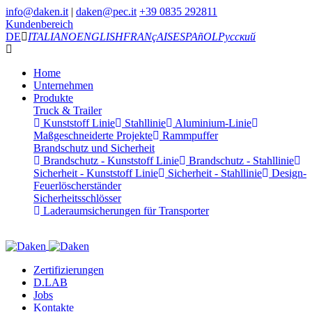
info@daken.it
|
daken@pec.it
+39 0835 292811
Kundenbereich
DE
ITALIANO
ENGLISH
FRANçAIS
ESPAñOL
Русский
Home
Unternehmen
Produkte
Truck & Trailer
Kunststoff Linie
Stahllinie
Aluminium-Linie
Maßgeschneiderte Projekte
Rammpuffer
Brandschutz und Sicherheit
Brandschutz - Kunststoff Linie
Brandschutz - Stahllinie
Sicherheit - Kunststoff Linie
Sicherheit - Stahllinie
Design-
Feuerlöscherständer
Sicherheitsschlösser
Laderaumsicherungen für Transporter
Zertifizierungen
D.LAB
Jobs
Kontakte