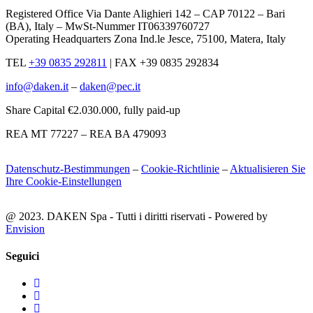
Registered Office Via Dante Alighieri 142 – CAP 70122 – Bari
(BA), Italy – MwSt-Nummer IT06339760727
Operating Headquarters Zona Ind.le Jesce, 75100, Matera, Italy
TEL
+39 0835 292811
|
FAX +39 0835 292834
info@daken.it
–
daken@pec.it
Share Capital €2.030.000, fully paid-up
REA MT 77227 – REA BA 479093
Datenschutz-Bestimmungen
–
Cookie-Richtlinie
–
Aktualisieren Sie
Ihre Cookie-Einstellungen
@ 2023. DAKEN Spa - Tutti i diritti riservati - Powered by
Envision
Seguici